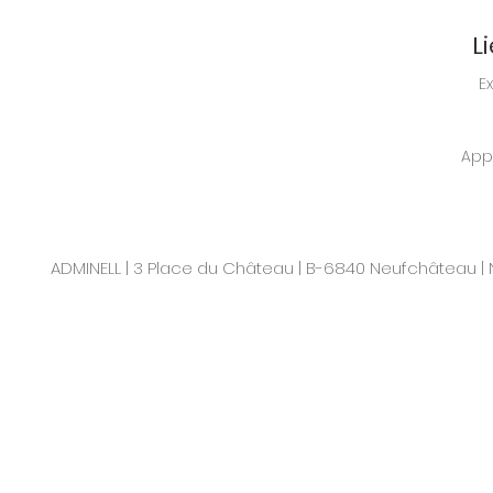
L
E
Appl
ADMINELL | 3 Place du Château | B-6840 Neufchâteau | N